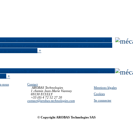
ique linéaire, non-linéaire, analyse modale, dynamique linéaire, acoustique, NVH,
 des techniques d’optimisation ou de plan d’expériences, et sur des modélisations
+
s et de matériaux complexes)
fication fonctionnelle, élaboration d’IHM personnalisées, automatisation, intégration
+
tive)
z-nous
Contact
Mentions légales
AROBAS Technologies
1 chemin Jean-Marie Vianney
Cookies
69130 ECULLY
+33 (0) 4 72 52 27 20
Se connecter
contact@arobas-technologies.com
© Copyright AROBAS Technologies SAS