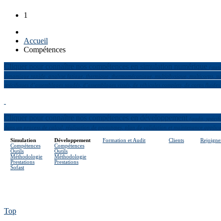
1
Accueil
Compétences
Cliquer pour connaître nos compétences en simulation numérique
(stat
dynamique rapide, analyse fatigue, thermique, thermomécanique, multiphysique, multicorps, sur
spécifiques d’assemblages soudés, d’assemblages vissés, de véhicules complets, de corps fluide
Cliquer pour connaître nos compétences en développement
(audit, spéci
dans un process de calcul, réalisation de prototypes, plan de validation et maintenance applica
Simulation
Développement
Formation et Audit
Clients
Rejoigne
Compétences
Compétences
Outils
Outils
Méthodologie
Méthodologie
Prestations
Prestations
Sofast
Top