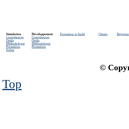
Simulation
Développement
Formation et Audit
Clients
Rejoigne
Compétences
Compétences
Outils
Outils
Méthodologie
Méthodologie
Prestations
Prestations
Sofast
© Copyr
Top