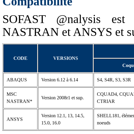
Compatibilité
SOFAST @nalysis est 
NASTRAN et ANSYS et supp
CODE
VERSIONS
Coqu
ABAQUS
Version 6.12 à 6.14
S4, S4R, S3, S3R
MSC
CQUAD4, CQUAD
Version 2008r1 et sup.
NASTRAN*
CTRIAR
Version 12.1, 13, 14.5,
SHELL181, élément
ANSYS
15.0, 16.0
noeuds