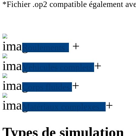
*Fichier .op2 compatible également ave
+
Roulements
.
+
Véhicules complets
+
Corps fluides
+
Matériaux complexes
.
Types de simulation