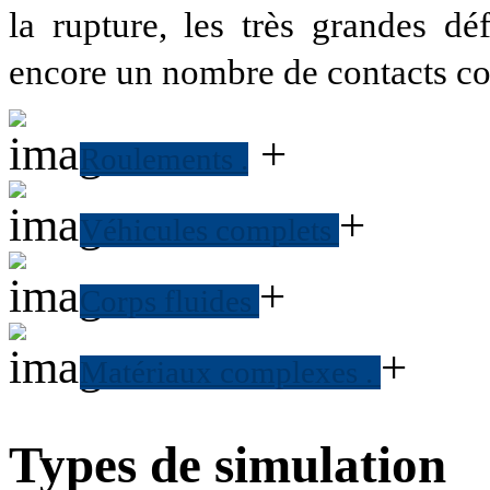
la rupture, les très grandes dé
encore un nombre de contacts c
+
Roulements
.
+
Véhicules complets
+
Corps fluides
+
Matériaux complexes
.
Types de simulation