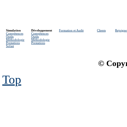
Simulation
Développement
Formation et Audit
Clients
Rejoigne
Compétences
Compétences
Outils
Outils
Méthodologie
Méthodologie
Prestations
Prestations
Sofast
© Copyr
Top